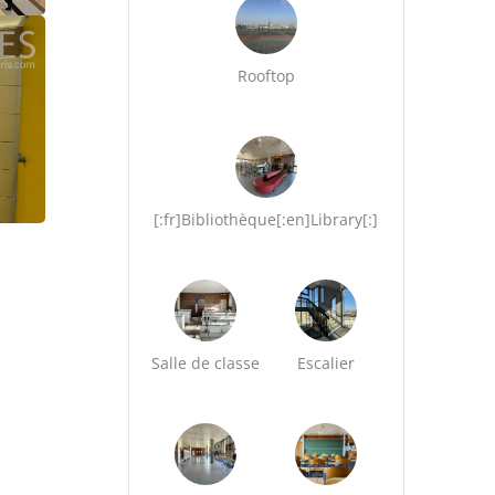
Rooftop
[:fr]Bibliothèque[:en]Library[:]
Salle de classe
Escalier