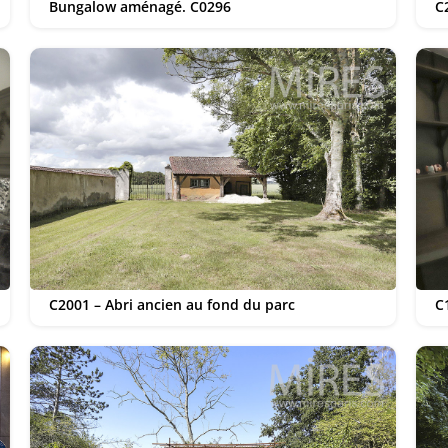
Bungalow aménagé. C0296
C
C2001 – Abri ancien au fond du parc
C