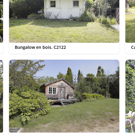
Bungalow en bois. C2122
C