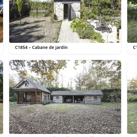
C1854 – Cabane de jardin
C