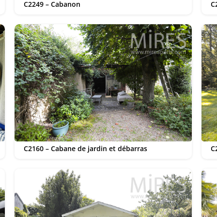
C2249 – Cabanon
C
C2160 – Cabane de jardin et débarras
C