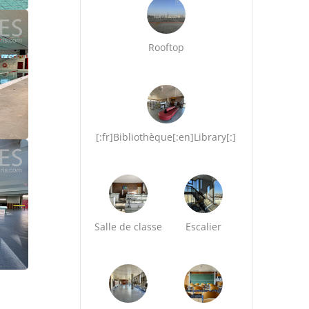
Rooftop
[:fr]Bibliothèque[:en]Library[:]
Salle de classe
Escalier