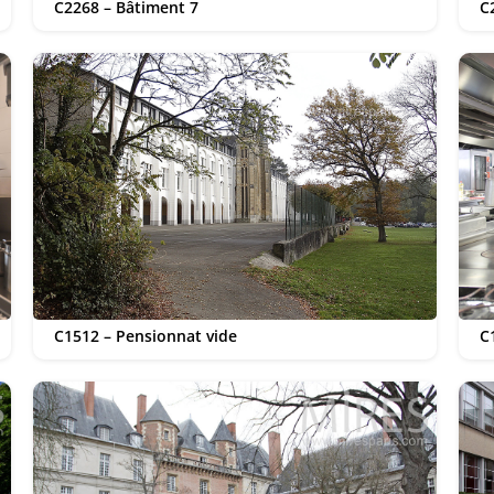
C2268 – Bâtiment 7
C
C1512 – Pensionnat vide
C