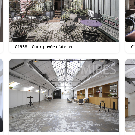
C1938 – Cour pavée d’atelier
C1