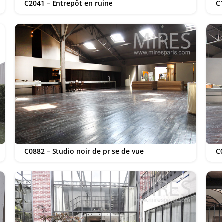
C2041 – Entrepôt en ruine
C
C0882 – Studio noir de prise de vue
C