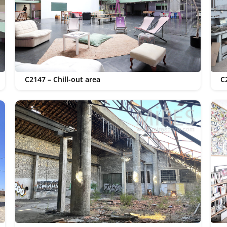
C2147 – Chill-out area
C