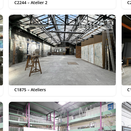
C2244 – Atelier 2
C
C1875 – Ateliers
C1