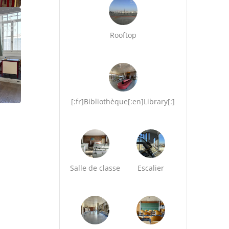
Rooftop
[:fr]Bibliothèque[:en]Library[:]
Salle de classe
Escalier