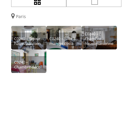
Paris
C0240 –
C0240 – Séjour
C0240 – Salle à
Chambre
haussmannien
manger déco
haussmanienne
C0240 –
Chambre déco