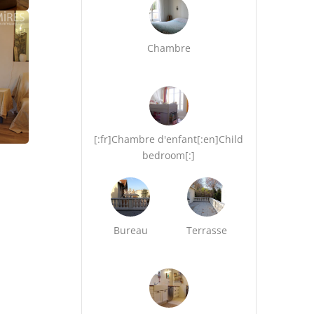
Chambre
[:fr]Chambre d'enfant[:en]Child
bedroom[:]
Bureau
Terrasse