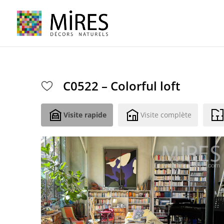
Cookies management panel
C0522 – Colorful loft
Visite rapide
Visite complète