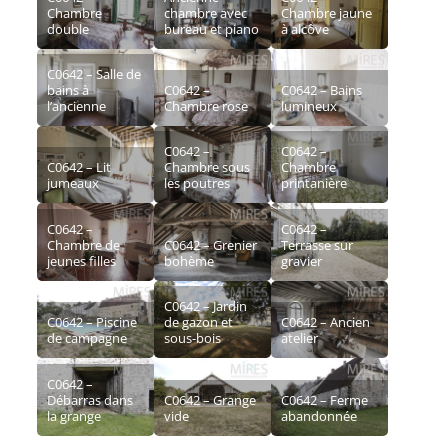
Chambre
chambre avec
Chambre jaune
double
bureau et piano
à alcôve
C0642 – Salle de
bains à
C0642 –
C0642 – Bains
l’ancienne
Chambre rose
lumineux
C0642 –
C0642 –
C0642 – Lit
Chambre sous
Chambre
jumeaux
les poutres
printanière
C0642 –
C0642 –
Chambre de
C0642 – Grenier
Terrasse sur
jeunes filles
bohème
gravier
C0642 – Jardin
C0642 – Piscine
de gazon et
C0642 – Ancien
de campagne
sous-bois
atelier
C0642 –
Débarras dans
C0642 – Grange
C0642 – Ferme
la grange
vide
abandonnée