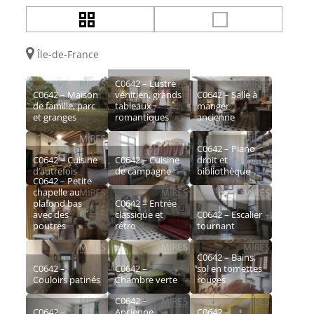
Île-de-France
C0642 – Lustre
C0642 – Maison
vénitien, grands
C0642 – Salle à
de famille, parc
tableaux
manger
et granges
romantiques
ancienne
C0642 – Piano
C0642 – Cuisine
C0642 – Cuisine
droit et
d’autrefois
de campagne
bibliothèque
C0642 – Petite
chapelle au
plafond bas
C0642 – Entrée
avec des
classique et
C0642 – Escalier
poutres
rétro
tournant
C0642 – Bains,
C0642 –
C0642 –
sol en tomettes
Couloirs patinés
Chambre verte
rouges
C0642 –
C0642 –
Ancienne
C0642 –