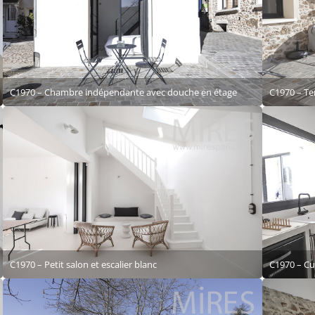
C1970 – Chambre indépendante avec douche en étage
C1970 – Te
C1970 – Petit salon et escalier blanc
C1970 – Cui