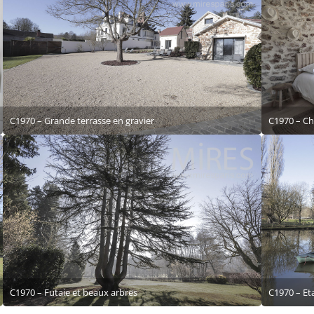
C1970 – Grande terrasse en gravier
C1970 – Ch
C1970 – Futaie et beaux arbres
C1970 – Et