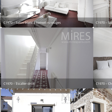
C1970 – Salon blanc à tomettes rouges
C1970 – Sa
C1970 – Escalier droit
C1970 – Ch