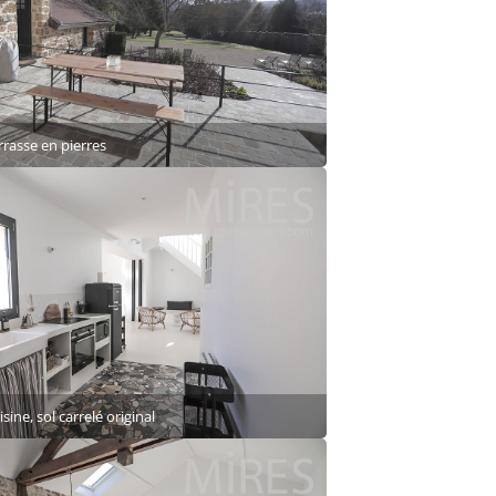
rrasse en pierres
sine, sol carrelé original