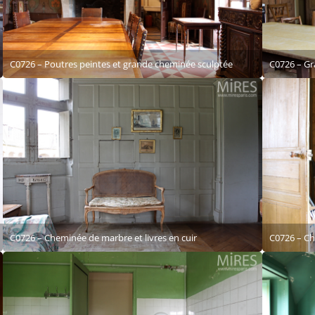
C0726 – Poutres peintes et grande cheminée sculptée
C0726 – Gr
C0726 – Cheminée de marbre et livres en cuir
C0726 – Ch