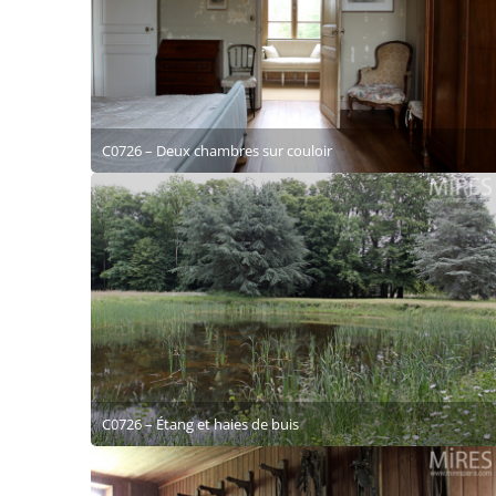
C0726 – Deux chambres sur couloir
C0726 – Étang et haies de buis