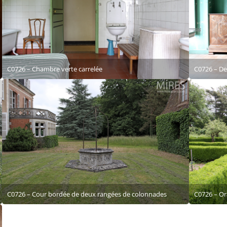
C0726 – Chambre verte carrelée
C0726 – D
C0726 – Cour bordée de deux rangées de colonnades
C0726 – Or