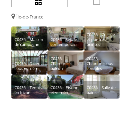
Île-de-France
C0436 – Cuisine
C0436 – Maison
C0436 – Séjour
et poutres
de campagne
contemporain
peintes
C0436 –
C0436 –
C0436 – Diner
Chambre et
Chambre sous-
sous verrière
balcon
combles
C0436 – Tennis
C0436 – Piscine
C0436 – Salle de
en friche
et verrière
bains