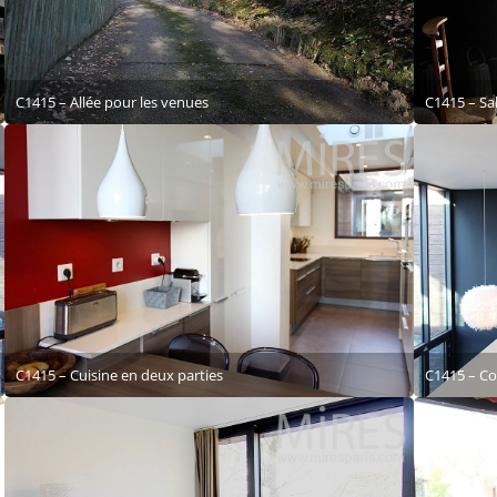
C1415 – Allée pour les venues
C1415 – Sa
C1415 – Cuisine en deux parties
C1415 – Cou