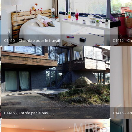
C1415 – Chambre pour le travail
C1415 – Ch
C1415 – Entrée par le bas
C1415 – Ar