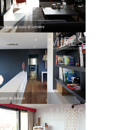
lon baigné dans la lumière
loir de liaison