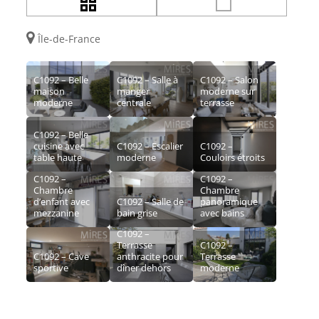
Île-de-France
C1092 – Belle
C1092 – Salle à
C1092 – Salon
maison
manger
moderne sur
moderne
centrale
terrasse
C1092 – Belle
cuisine avec
C1092 – Escalier
C1092 –
table haute
moderne
Couloirs étroits
C1092 –
C1092 –
Chambre
Chambre
d’enfant avec
C1092 – Salle de
panoramique
mezzanine
bain grise
avec bains
C1092 –
Terrasse
C1092 –
C1092 – Cave
anthracite pour
Terrasse
sportive
dîner dehors
moderne