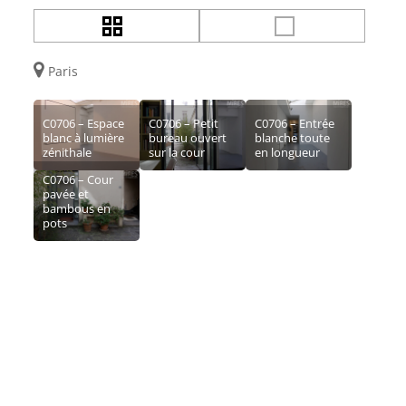
Paris
C0706 – Espace
C0706 – Petit
C0706 – Entrée
blanc à lumière
bureau ouvert
blanche toute
zénithale
sur la cour
en longueur
C0706 – Cour
pavée et
bambous en
pots