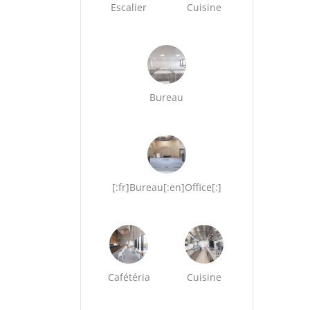
Escalier
Cuisine
Bureau
[:fr]Bureau[:en]Office[:]
Cafétéria
Cuisine