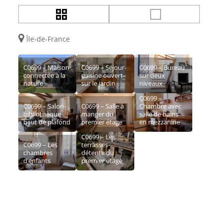
Île-de-France
C0699 – Maison
C0699 – Séjour-
C0699 – Bureau
connectée à la
cuisine ouvert
sur deux
nature
sur le jardin
niveaux
C0699 –
C0699 – Salon-
C0699 – Salle à
Chambre avec
bibliothèque
manger du
salle de bains
haut de plafond
premier étage
en mezzanine
C0699 – Les
C0699 – Les
terrasses-
chambres
détente du
d’enfants
premier étage