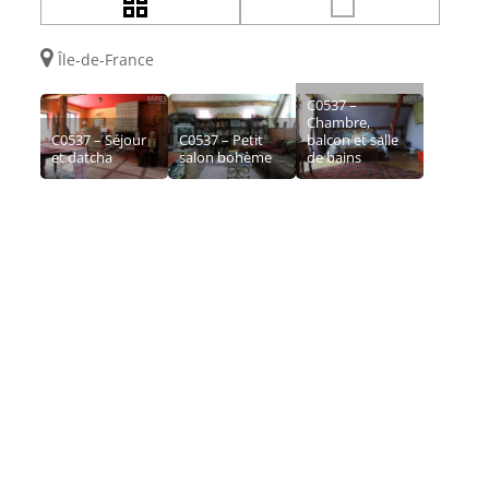
Île-de-France
C0537 –
Chambre,
C0537 – Séjour
C0537 – Petit
balcon et salle
et datcha
salon bohème
de bains