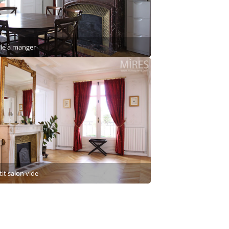
lle à manger
it salon vide