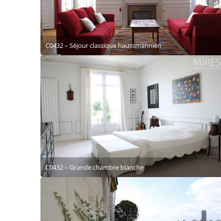
C0432 – Séjour classique haussmannien
C0432 – Grande chambre blanche