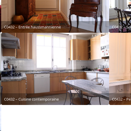
C0432 – Entrée haussmannienne
C0432 – Sa
C0432 – Cuisine contemporaine
C0432 – Pet