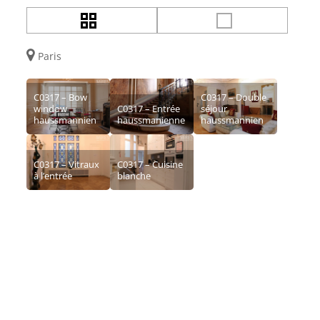
Paris
C0317 – Bow
C0317 – Double
window
C0317 – Entrée
séjour
haussmannien
haussmanienne
haussmannien
C0317 – Vitraux
C0317 – Cuisine
à l’entrée
blanche