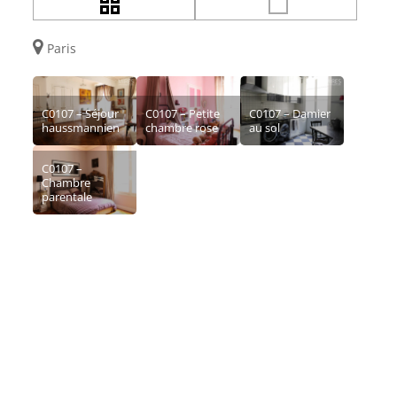
Paris
C0107 – Séjour
C0107 – Petite
C0107 – Damier
haussmannien
chambre rose
au sol
C0107 –
Chambre
parentale