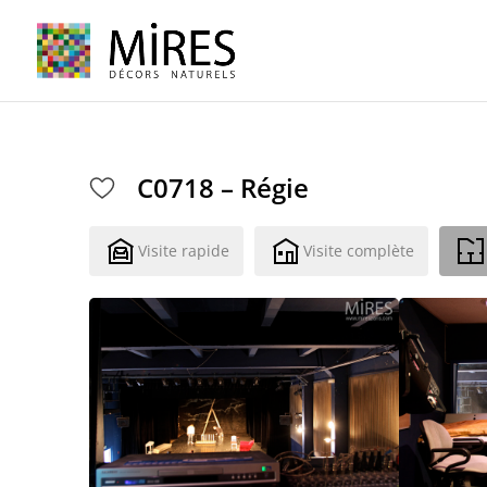
Cookies management panel
C0718 – Régie
Visite rapide
Visite complète