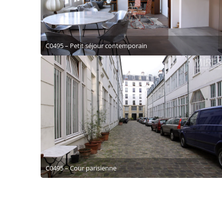
C0495 – Petit séjour contemporain
C0495 – Cour parisienne