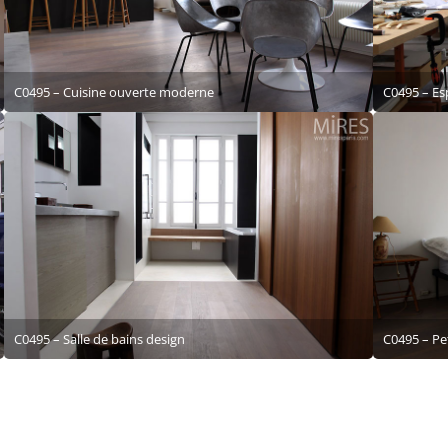
C0495 – Cuisine ouverte moderne
C0495 – Es
C0495 – Salle de bains design
C0495 – Pe