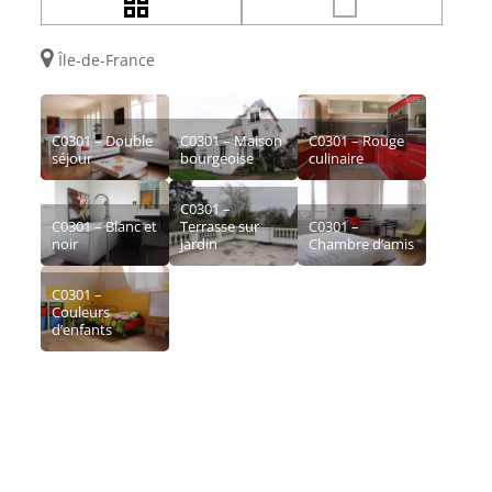
Île-de-France
C0301 – Double
C0301 – Maison
C0301 – Rouge
séjour
bourgeoise
culinaire
C0301 –
C0301 – Blanc et
Terrasse sur
C0301 –
noir
jardin
Chambre d’amis
C0301 –
Couleurs
d’enfants