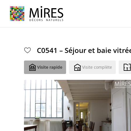
Cookies management panel
C0541 – Séjour et baie vitré
Visite rapide
Visite complète