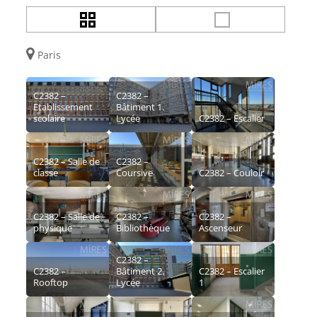
Paris
C2382 –
C2382 –
Etablissement
Bâtiment 1.
scolaire
Lycée
C2382 – Escalier
C2382 – Salle de
C2382 –
classe
Coursive
C2382 – Couloir
C2382 – Salle de
C2382 –
C2382 –
physique
Bibliothèque
Ascenseur
C2382 –
C2382 –
Bâtiment 2.
C2382 – Escalier
Rooftop
Lycée
1