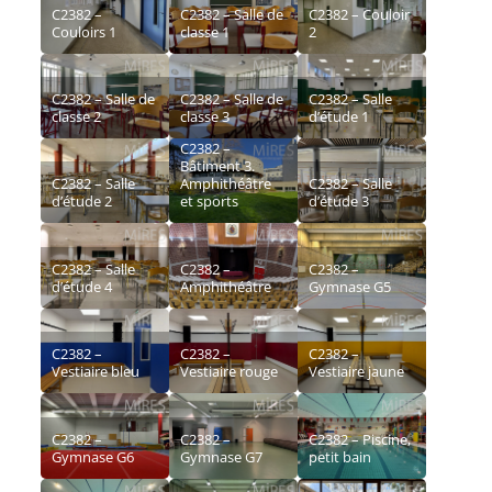
C2382 –
C2382 – Salle de
C2382 – Couloir
Couloirs 1
classe 1
2
C2382 – Salle de
C2382 – Salle de
C2382 – Salle
classe 2
classe 3
d’étude 1
C2382 –
Bâtiment 3.
C2382 – Salle
Amphithéâtre
C2382 – Salle
d’étude 2
et sports
d’étude 3
C2382 – Salle
C2382 –
C2382 –
d’étude 4
Amphithéâtre
Gymnase G5
C2382 –
C2382 –
C2382 –
Vestiaire bleu
Vestiaire rouge
Vestiaire jaune
C2382 –
C2382 –
C2382 – Piscine,
Gymnase G6
Gymnase G7
petit bain