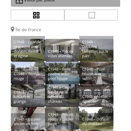
Île-de-France
C1948 – Grande
C1948 –
propriété avec
Doubles
donjon, ferme
C1948 – Pièces
terrasses sur le
et église
vides abîmées
parc
C1948 – Belle
C1948 – Pool
C1948 – Tennis
piscine avec
house avec
rouge
pool house
salon
C1948 – Cour
C1948 –
pavée de la
Ancienne
ferme du
C1948 – Atelier
grange
château
agricole
C1948 – Pièces
C1948 – Escalier
rétros à papier
C1948 – Donjon
ancien en bois
peint
du château