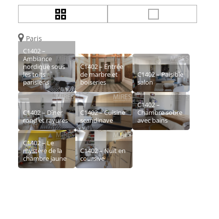
Paris
C1402 –
Ambiance
nordique sous
C1402 – Entrée
les toits
de marbre et
C1402 – Paisible
parisiens
boiseries
salon
C1402 –
C1402 – Dîner
C1402 – Cuisine
Chambre sobre
rond et rayures
scandinave
avec bains
C1402 – Le
mystère de la
C1402 – Nuit en
chambre jaune
coursive