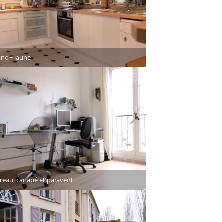
anc + jaune
reau, canapé et paravent