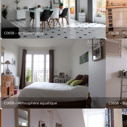
C0658 – Ambiance jazzy
C0658 – Bl
C0658 – Atmosphère aquatique
C0658 – Bu