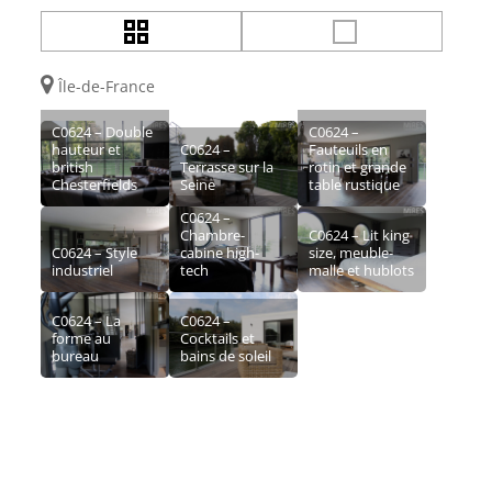
Île-de-France
C0624 – Double
C0624 –
hauteur et
C0624 –
Fauteuils en
british
Terrasse sur la
rotin et grande
Chesterfields
Seine
table rustique
C0624 –
Chambre-
C0624 – Lit king
C0624 – Style
cabine high-
size, meuble-
industriel
tech
malle et hublots
C0624 – La
C0624 –
forme au
Cocktails et
bureau
bains de soleil