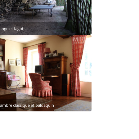
ange et fagots
ambre classique et baldaquin