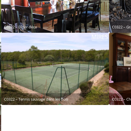
C0322 – Dîner déco
C0322 – Gr
C0322 – Ch
C0322 – Tennis sauvage dans les bois