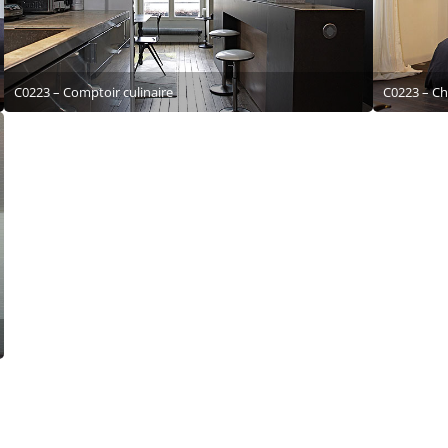
C0223 – Comptoir culinaire
C0223 – C