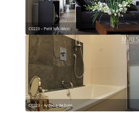
C0223 – Petit loft déco
C0223 – Ardoise de bain